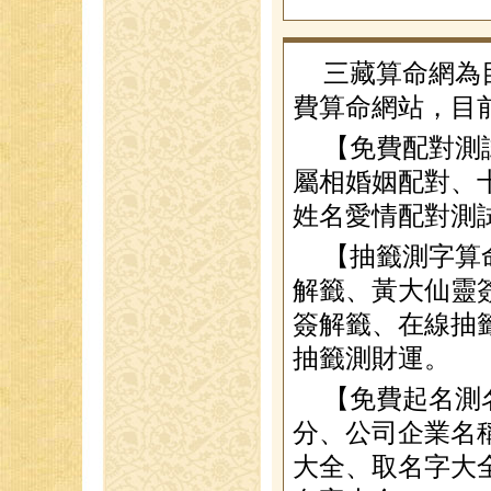
三藏算命網為
費算命網站，目
【免費配對測
屬相婚姻配對、
姓名愛情配對測
【抽籤測字算
解籤、黃大仙靈
簽解籤、在線抽
抽籤測財運。
【免費起名測
分、公司企業名
大全、取名字大