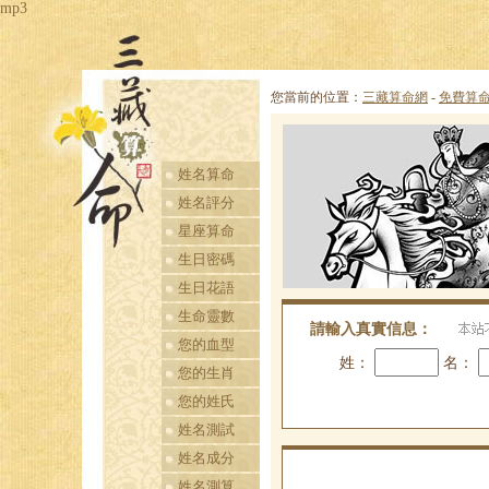
mp3
您當前的位置：
三藏算命網
-
免費算
三藏算命網，最準
的算命網站，免費
姓名算命
算命最準的網站
姓名評分
星座算命
生日密碼
生日花語
生命靈數
請輸入真實信息：
您的血型
姓：
名：
您的生肖
您的姓氏
姓名測試
姓名成分
姓名測算