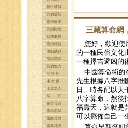
特性破解
您的愛情
您的事業
三藏算命網
您的財運
您的健康
您好，歡迎使
您的性格
的一種民俗文化
優點缺點
甜蜜花園
一種擇吉避凶的
您的魅力
中國算命術的
守 護 神
先生根據八字推
本 命 佛
日、時各配以天
上輩為人
綜 述
八字算命，然後
稱骨算命
福壽夭，這就是
壽命測試
可以擺佈自己一
指紋算命
算命早期發軔
諸葛神算