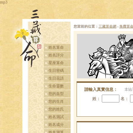
mp3
您當前的位置：
三藏算命網
-
免費算
三藏算命網，最準
的算命網站，免費
姓名算命
算命最準的網站
姓名評分
星座算命
生日密碼
生日花語
生命靈數
請輸入真實信息：
您的血型
姓：
名：
您的生肖
您的姓氏
姓名測試
姓名成分
姓名測算