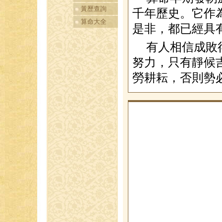
黃歷查詢
千年歷史。它作
算命大全
是非，都已經具
有人相信成敗
努力，只有靜候
勞耕耘，否則勢