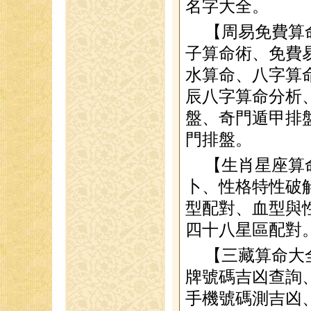
名字大全。
【周易免費算
子算命術、免費
水算命、八字算
辰八字算命分析
盤、奇門遁甲排
門排盤。
【生肖星座算
卜、性格特性破
型配對、血型與
四十八星區配對
【三藏算命大
牌號碼吉凶查詢
手機號碼測吉凶