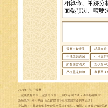
相算命、筆跡分
面熱預測、噴嚏
黃歷吉時查詢
塔羅在線
手機號碼吉凶
生肖五行
網名凶吉測試
女孩名字
呂祖靈簽解籤
農曆星座
2026年8月7日黃歷
三藏免費算命
© 三藏算命大全，三藏算命网 2005 - 2026 版權所有
系統說明
|
站內導航
|
給我們留言
|
使用三藏算命網前必讀
|
小貼示：三藏算命網是免費算命最準的網站，相關內容來源於傳統民俗