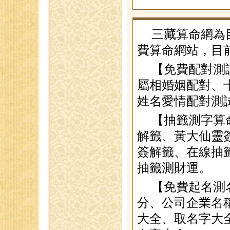
三藏算命網為
費算命網站，目
【免費配對測
屬相婚姻配對、
姓名愛情配對測
【抽籤測字算
解籤、黃大仙靈
簽解籤、在線抽
抽籤測財運。
【免費起名測
分、公司企業名
大全、取名字大