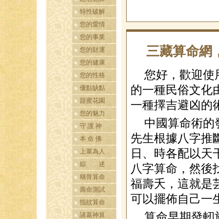
特性破解
您的愛情
您的事業
三藏算命網
您的財運
您的健康
您好，歡迎使
您的性格
的一種民俗文化
優點缺點
甜蜜花園
一種擇吉避凶的
您的魅力
中國算命術的
守 護 神
先生根據八字推
本 命 佛
日、時各配以天
上輩為人
綜 述
八字算命，然後
稱骨算命
福壽夭，這就是
壽命測試
可以擺佈自己一
指紋算命
算命早期發軔
諸葛神算